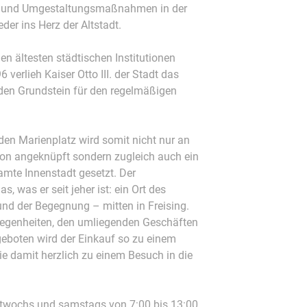
- und Umgestaltungsmaßnahmen in der
der ins Herz der Altstadt.
n ältesten städtischen Institutionen
6 verlieh Kaiser Otto III. der Stadt das
 den Grundstein für den regelmäßigen
en Marienplatz wird somit nicht nur an
tion angeknüpft sondern zugleich auch ein
amte Innenstadt gesetzt. Der
, was er seit jeher ist: ein Ort des
nd der Begegnung – mitten in Freising.
elegenheiten, den umliegenden Geschäften
boten wird der Einkauf so zu einem
e damit herzlich zu einem Besuch in die
twochs und samstags von 7:00 bis 13:00