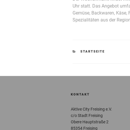
Uhr statt. Das Angebot umfas
Gemüse, Backwaren, Käse, F
Spezialitäten aus der Region
KATEGORIEN
STARTSEITE
KONTAKT
Aktive City Freising e.V.
c/o Stadt Freising
Obere Hauptstraße 2
85354 Freising