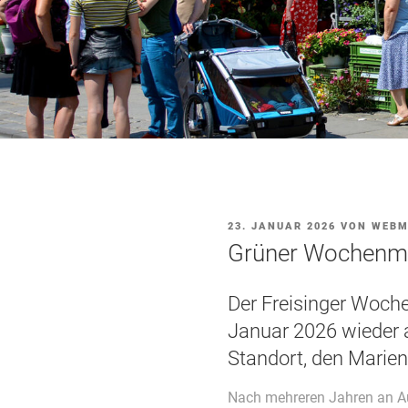
VERÖFFENTLICHT
23. JANUAR 2026
VON
WEBM
AM
Grüner Wochenm
Der Freisinger Woche
Januar 2026 wieder a
Standort, den Marien
Nach mehreren Jahren an A