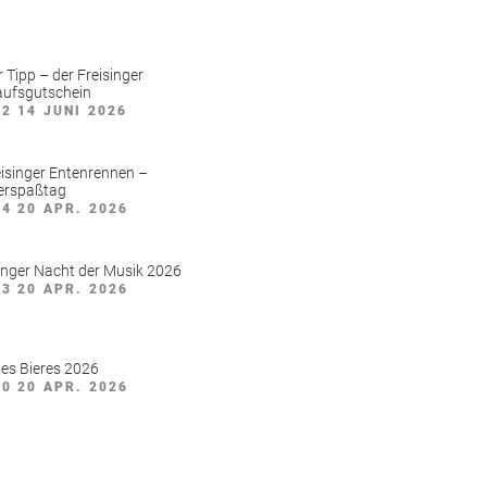
 Tipp – der Freisinger
aufsgutschein
22
14 JUNI 2026
eisinger Entenrennen –
erspaßtag
24
20 APR. 2026
inger Nacht der Musik 2026
23
20 APR. 2026
es Bieres 2026
20
20 APR. 2026