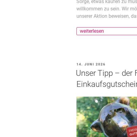
Sorge, etwas kaufen zu müs
willkommen zu sein. Wir mö
unserer Aktion beweisen, das
„Aktion:
weiterlesen
Kurze
Pause“
VERÖFFENTLICHT
14. JUNI 2026
AM
Unser Tipp – der 
Einkaufsgutschei