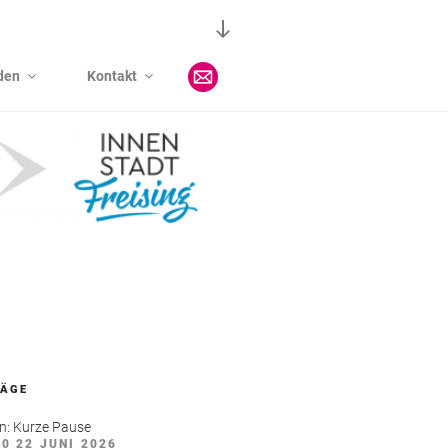
Nach
unten
zum
den
Kontakt
Inhalt
scrollen
RÄGE
n: Kurze Pause
30
22 JUNI 2026