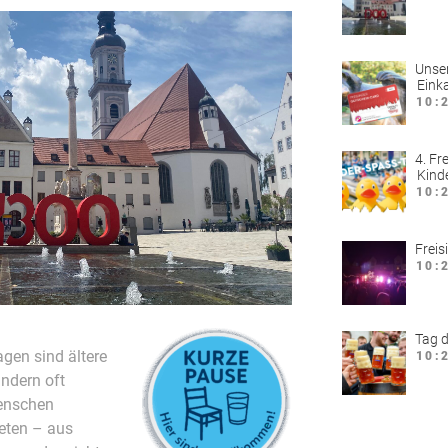
Unser
Eink
10:
4. Fr
Kind
10:
Freis
10:
Tag d
en sind ältere
10:
ndern oft
Menschen
reten – aus