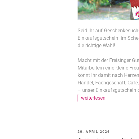
Seid Ihr auf Geschenkesuche
Einkaufsgutschein im Schec
die richtige Wahl!
Macht mit der Freisinger G
Mitarbeitern eine kleine Fre
könnt Ihr damit nach Herze
Handel, Fachgeschäft, Café
– unser Einkaufsgutschein d
„Unser
weiterlesen
Tipp
–
der
Freisinger
VERÖFFENTLICHT
20. APRIL 2026
Einkaufsgutschein“
AM