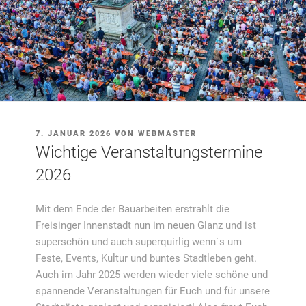
VERÖFFENTLICHT
7. JANUAR 2026
VON
WEBMASTER
AM
Wichtige Veranstaltungstermine
2026
Mit dem Ende der Bauarbeiten erstrahlt die
Freisinger Innenstadt nun im neuen Glanz und ist
superschön und auch superquirlig wenn´s um
Feste, Events, Kultur und buntes Stadtleben geht.
Auch im Jahr 2025 werden wieder viele schöne und
spannende Veranstaltungen für Euch und für unsere