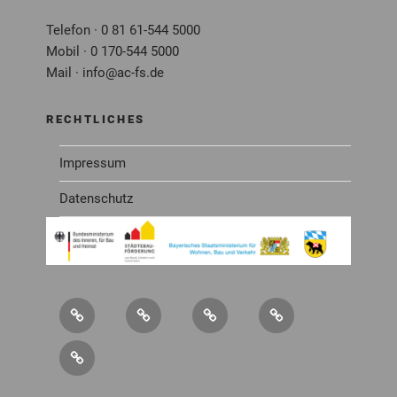
Telefon · 0 81 61-544 5000
Mobil · 0 170-544 5000
Mail · info@ac-fs.de
RECHTLICHES
Impressum
Datenschutz
Über
Service
Newsletter
Mitglied
uns
werden
Kontakt