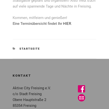
Stadtgäste geplant und organisiert! Also freut Euch
auf viele spannende Tage und Nächte in Freising.
Kommen, mitfeiern und genießen!
Eine Terminübersicht findet Ihr
HIER
.
KATEGORIEN
STARTSEITE
KONTAKT
Aktive City Freising e.V.
c/o Stadt Freising
Obere Hauptstraße 2
85354 Freising