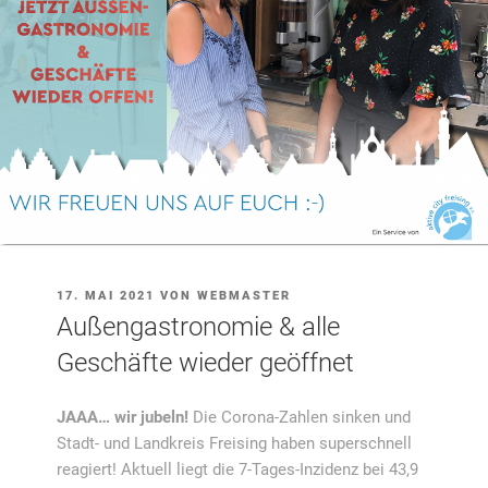
VERÖFFENTLICHT
17. MAI 2021
VON
WEBMASTER
AM
Außengastronomie & alle
Geschäfte wieder geöffnet
JAAA… wir jubeln!
Die Corona-Zahlen sinken und
Stadt- und Landkreis Freising haben superschnell
reagiert! Aktuell liegt die 7-Tages-Inzidenz bei 43,9