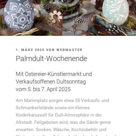
VERÖFFENTLICHT
1. MÄRZ 2025
VON
WEBMASTER
AM
Palmdult-Wochenende
Mit Ostereier-Künstlermarkt und
Verkaufsoffenen Dultsonntag
vom 5. bis 7. April 2025
Am Marienplatz sorgen etwa 35 Verkaufs- und
Schmankerlstände sowie ein kleines
Kinderkarussell für Dult-Atmosphäre in der
Altstadt. Feilgeboten wird, was die Gäste gerne
erwarten: Socken, Wäsche, Kochzubehör und