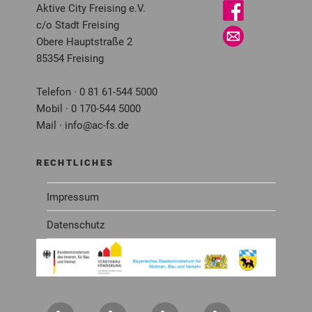
Aktive City Freising e.V.
c/o Stadt Freising
Obere Hauptstraße 2
85354 Freising
Telefon · 0 81 61-544 5000
Mobil · 0 170-544 5000
Mail · info@ac-fs.de
RECHTLICHES
Impressum
Datenschutz
Über
Service
Newsletter
Mitglied