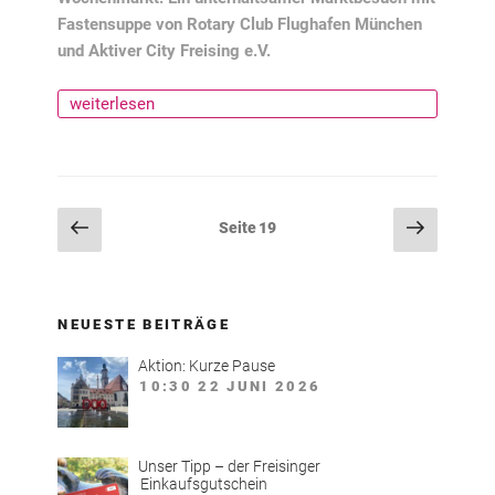
Fastensuppe von Rotary Club Flughafen München
und Aktiver City Freising e.V.
„Aschermittwoch
weiterlesen
–
Suppe
löffeln
!“
Seitennummerierung
Vorherige
Nächst
Seite
19
Seite
Seite
der
Beiträge
NEUESTE BEITRÄGE
Aktion: Kurze Pause
10:30
22 JUNI 2026
Unser Tipp – der Freisinger
Einkaufsgutschein