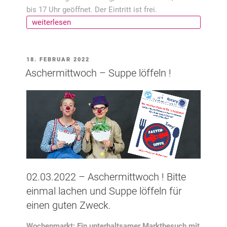
bis 17 Uhr geöffnet. Der Eintritt ist frei.
„Ostereier-
weiterlesen
Künstlermarkt“
VERÖFFENTLICHT
18. FEBRUAR 2022
AM
Aschermittwoch – Suppe löffeln !
02.03.2022 – Aschermittwoch ! Bitte
einmal lachen und Suppe löffeln für
einen guten Zweck.
Wochenmarkt: Ein unterhaltsamer Marktbesuch mit