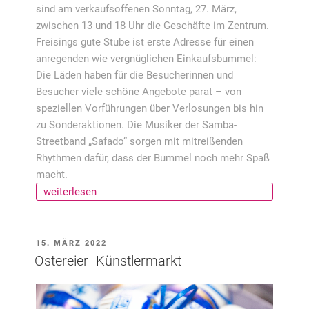
sind am verkaufsoffenen Sonntag, 27. März,
zwischen 13 und 18 Uhr die Geschäfte im Zentrum.
Freisings gute Stube ist erste Adresse für einen
anregenden wie vergnüglichen Einkaufsbummel:
Die Läden haben für die Besucherinnen und
Besucher viele schöne Angebote parat – von
speziellen Vorführungen über Verlosungen bis hin
zu Sonderaktionen. Die Musiker der Samba-
Streetband „Safado“ sorgen mit mitreißenden
Rhythmen dafür, dass der Bummel noch mehr Spaß
macht.
„Verkaufsoffener
weiterlesen
Dultsonntag
27.
März“
VERÖFFENTLICHT
15. MÄRZ 2022
AM
Ostereier- Künstlermarkt