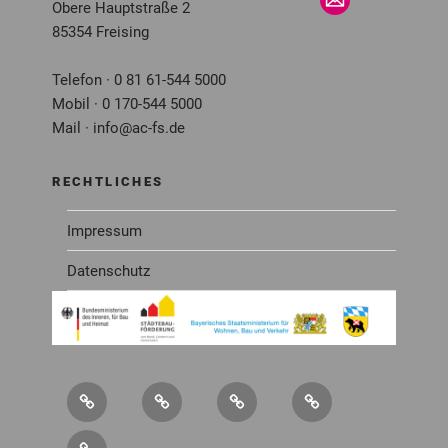
Obere Hauptstraße 2
85354 Freising
Telefon · 0 81 61-544 5000
Mobil · 0 170-544 5000
Mail · info@ac-fs.de
RECHTLICHES
Impressum
Datenschutz
Über
Service
Newsletter
Mitglied
uns
werden
Kontakt