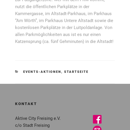
nutzt die öffentlichen Parkplätze in der
Kammergasse, im Altstadt-Parkhaus, im Parkhaus
“Am Wörth”, im Parkhaus Untere Altstadt sowie die
kostenlosen Parkplätze in der Luitpoldanlage. Von
allen Parkmöglichkeiten aus ist es nur einen
Katzensprung (ca. fünf Gehminuten) in die Altstadt!
KATEGORIEN
EVENTS-AKTIONEN
,
STARTSEITE
KONTAKT
Aktive City Freising e.V.
c/o Stadt Freising