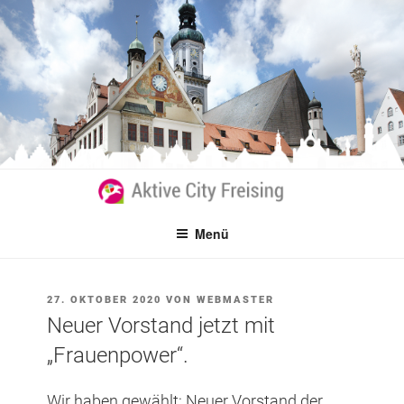
Zum
Inhalt
springen
Menü
VERÖFFENTLICHT
27. OKTOBER 2020
VON
WEBMASTER
AM
Neuer Vorstand jetzt mit
„Frauenpower“.
Wir haben gewählt: Neuer Vorstand der