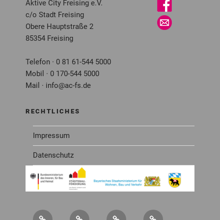
Aktive City Freising e.V.
c/o Stadt Freising
Obere Hauptstraße 2
85354 Freising
Telefon · 0 81 61-544 5000
Mobil · 0 170-544 5000
Mail · info@ac-fs.de
RECHTLICHES
Impressum
Datenschutz
Über
Service
Newsletter
Mitglied