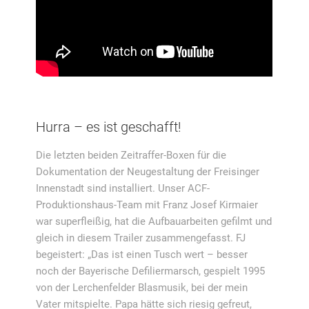
Hurra – es ist geschafft!
Die letzten beiden Zeitraffer-Boxen für die
Dokumentation der Neugestaltung der Freisinger
Innenstadt sind installiert. Unser ACF-
Produktionshaus-Team mit Franz Josef Kirmaier
war superfleißig, hat die Aufbauarbeiten gefilmt und
gleich in diesem Trailer zusammengefasst.
FJ
begeistert: „Das ist einen Tusch wert – besser
noch der Bayerische Defiliermarsch, gespielt 1995
von der Lerchenfelder Blasmusik, bei der mein
Vater mitspielte. Papa hätte sich riesig gefreut,