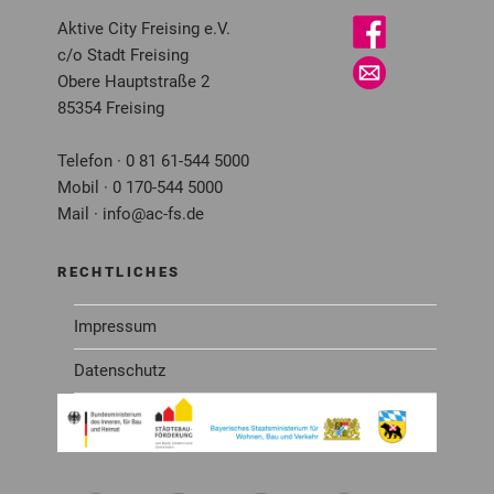
Aktive City Freising e.V.
c/o Stadt Freising
Obere Hauptstraße 2
85354 Freising
Telefon · 0 81 61-544 5000
Mobil · 0 170-544 5000
Mail · info@ac-fs.de
RECHTLICHES
Impressum
Datenschutz