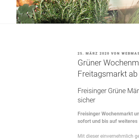
VERÖFFENTLICHT
25. MÄRZ 2020
VON
WEBMA
AM
Grüner Wochenmar
Freitagsmarkt ab 
Freisinger Grüne Mär
sicher
Freisinger Wochenmarkt und
sofort und bis auf weiteres 
Mit dieser einvernehmlich 