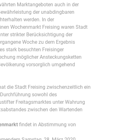
währten Marktangeboten auch in der
 Gewährleistung der unabdingbaren
hterhalten werden. In der
ünen Wochenmarkt Freising waren Stadt
ter strikter Berücksichtigung der
vergangene Woche zu dem Ergebnis
s stark besuchten Freisinger
echung möglicher Ansteckungsketten
Bevölkerung vorsorglich umgehend
t die Stadt Freising zwischenzeitlich ein
e Durchführung sowohl des
tifter Freitagsmarktes unter Wahrung
eitsabstandes zwischen den Wartenden
henmarkt
findet in Abstimmung von
mmendem Samstag, 28. März 2020,