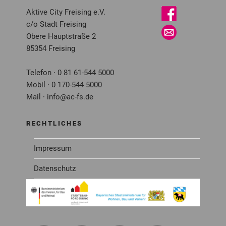
Aktive City Freising e.V.
c/o Stadt Freising
Obere Hauptstraße 2
85354 Freising
Telefon · 0 81 61-544 5000
Mobil · 0 170-544 5000
Mail · info@ac-fs.de
RECHTLICHES
Impressum
Datenschutz