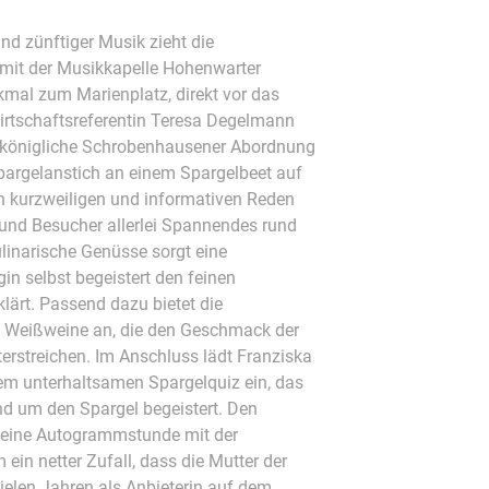
nd zünftiger Musik zieht die
mit der Musikkapelle Hohenwarter
al zum Marienplatz, direkt vor das
rtschaftsreferentin Teresa Degelmann
die königliche Schrobenhausener Abordnung
pargelanstich an einem Spargelbeet auf
n kurzweiligen und informativen Reden
und Besucher allerlei Spannendes rund
linarische Genüsse sorgt eine
gin selbst begeistert den feinen
ärt. Passend dazu bietet die
e Weißweine an, die den Geschmack der
terstreichen. Im Anschluss lädt Franziska
em unterhaltsamen Spargelquiz ein, das
nd um den Spargel begeistert. Den
 eine Autogrammstunde mit der
 ein netter Zufall, dass die Mutter der
vielen Jahren als Anbieterin auf dem