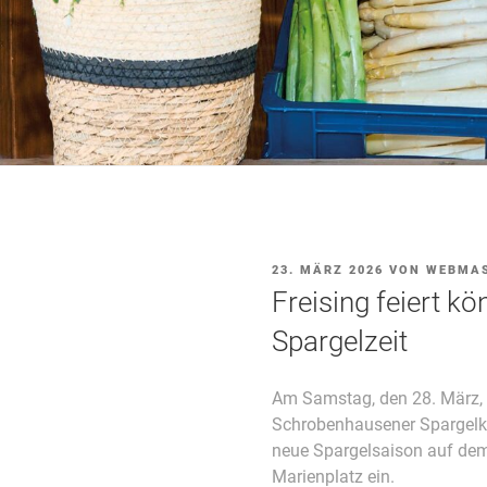
VERÖFFENTLICHT
23. MÄRZ 2026
VON
WEBMA
AM
Freising feiert kön
Spargelzeit
Am Samstag, den 28. März, a
Schrobenhausener Spargelkön
neue Spargelsaison auf de
Marienplatz ein.