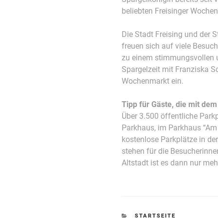
beliebten Freisinger Wochenm
Die Stadt Freising und der S
freuen sich auf viele Besuc
zu einem stimmungsvollen u
Spargelzeit mit Franziska S
Wochenmarkt ein.
Tipp für Gäste, die mit d
Über 3.500 öffentliche Park
Parkhaus, im Parkhaus “Am W
kostenlose Parkplätze in de
stehen für die Besucherinne
Altstadt ist es dann nur me
KATEGORIEN
STARTSEITE