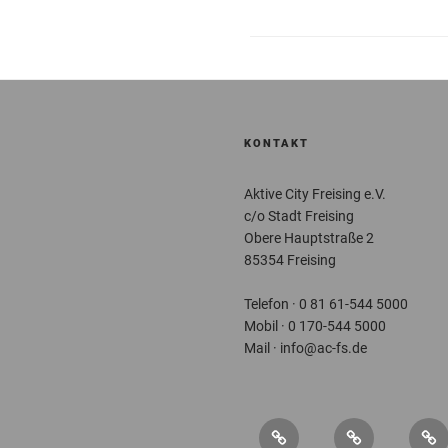
KONTAKT
Aktive City Freising e.V.
c/o Stadt Freising
Obere Hauptstraße 2
85354 Freising
Telefon · 0 81 61-544 5000
Mobil · 0 170-544 5000
Mail · info@ac-fs.de
Über
Service
New