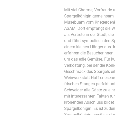
Mit viel Charme, Vorfreude u
Spargelkönigin gemeinsam 
Musebuam vom Kriegerdenkm
ASAM. Dort empfängt die Wi
als Vertreterin der Stadt, 
und führt symbolisch den S
einem kleinen Hänger aus. I
erfahren die Besucherinnen 
um das edle Gemüse. Für ku
Verkostung, bei der die Köni
Geschmack des Spargels erkl
Weinwerkstatt Huff erlesen
frischen Stangen perfekt un
Schweiger alle Gäste zu ein
mit interessanten Fakten ru
krönenden Abschluss bildet
Spargelkönigin. Es ist zudem
Spargelkönigin bereits seit 