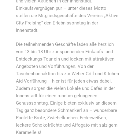
und vielen Aktionen in der Innenstadt.
Einkaufsvergnügen pur – unter dieses Motto
stellen die Mitgliedsgeschäfte des Vereins „Aktive
City Freising“ den Erlebnissonntag in der
Innenstadt.
Die teilnehmenden Geschäfte laden alle herzlich
von 13 bis 18 Uhr zur spannenden Einkaufs- und
Entdeckungs-Tour ein und locken mit attraktiven
Angeboten und Vorführungen. Von der
Taschenbuchaktion bis zur Weber-Grill und Kitchen-
Aid-Vorführung – hier ist für jeden etwas dabei.
Zudem sorgen die vielen Lokale und Cafés in der
Innenstadt für einen rundum gelungenen
Genusssonntag. Einige bieten exklusiv an diesem
Tag ganz besondere Schmankerl an – wunderbare
Raclette-Brote, Zwiebelkuchen, Federweißen,
leckere Schokofrüchte und Affogato mit salzigem
Karamelleis!