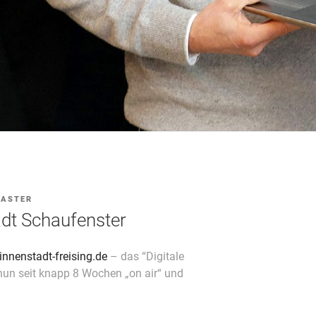
ASTER
adt Schaufenster
nnenstadt-freising.de
– das “Digitale
 nun seit knapp 8 Wochen „on air“ und