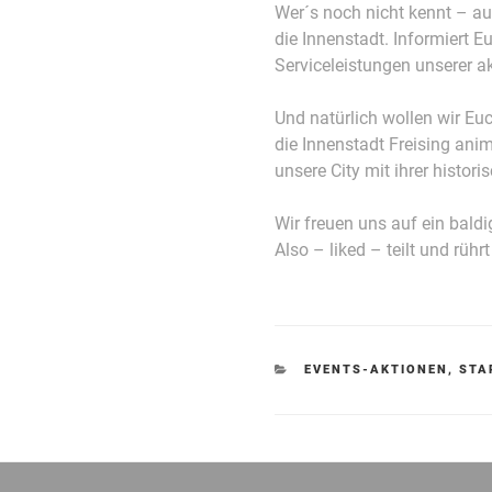
Wer´s noch nicht kennt – au
die Innenstadt. Informiert E
Serviceleistungen unserer ak
Und natürlich wollen wir Eu
die Innenstadt Freising anim
unsere City mit ihrer histori
Wir freuen uns auf ein baldi
Also – liked – teilt und rüh
KATEGORIEN
EVENTS-AKTIONEN
,
STA