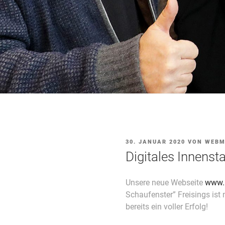
VERÖFFENTLICHT
30. JANUAR 2020
VON
WEBM
AM
Digitales Innenst
Unsere neue Webseite
www.i
Schaufenster” Freisings ist
bereits ein voller Erfolg!