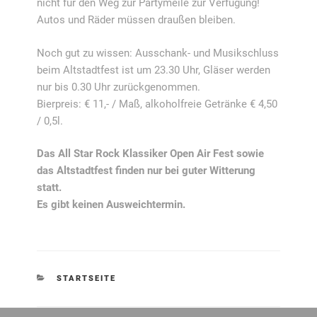
nicht für den Weg zur Partymeile zur Verfügung!
Autos und Räder müssen draußen bleiben.
Noch gut zu wissen: Ausschank- und Musikschluss
beim Altstadtfest ist um 23.30 Uhr, Gläser werden
nur bis 0.30 Uhr zurückgenommen.
Bierpreis: € 11,- / Maß, alkoholfreie Getränke € 4,50
/ 0,5l.
Das All Star Rock Klassiker Open Air Fest sowie
das Altstadtfest finden nur bei guter Witterung
statt.
Es gibt keinen Ausweichtermin.
KATEGORIEN
STARTSEITE