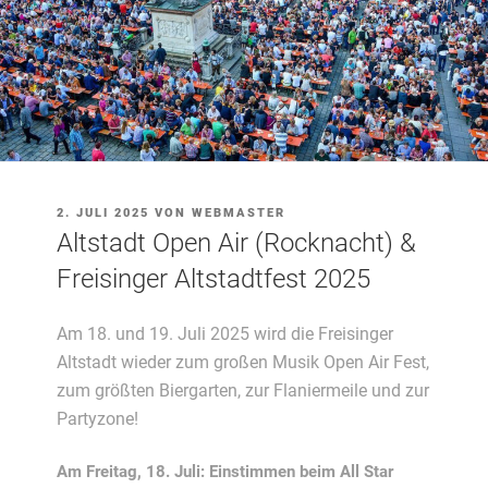
VERÖFFENTLICHT
2. JULI 2025
VON
WEBMASTER
AM
Altstadt Open Air (Rocknacht) &
Freisinger Altstadtfest 2025
Am 18. und 19. Juli 2025 wird die Freisinger
Altstadt wieder zum großen Musik Open Air Fest,
zum größten Biergarten, zur Flaniermeile und zur
Partyzone!
Am Freitag, 18. Juli: Einstimmen beim All Star