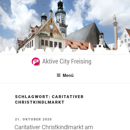
Zum
Inhalt
springen
Menü
SCHLAGWORT:
CARITATIVER
CHRISTKINDLMARKT
VERÖFFENTLICHT
21. OKTOBER 2020
AM
Caritativer Christkindlmarkt am