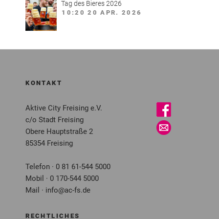
Tag des Bieres 2026
10:20
20 APR. 2026
KONTAKT
Aktive City Freising e.V.
c/o Stadt Freising
Obere Hauptstraße 2
85354 Freising
Telefon · 0 81 61-544 5000
Mobil · 0 170-544 5000
Mail · info@ac-fs.de
RECHTLICHES